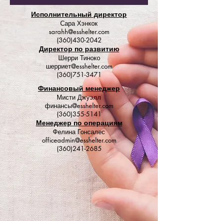
Исполнительный директор
Сара Хэнкок
sarahh@esshelter.com
(360)430-2042
Директор по развитию
Шерри Тиноко
шерриет@esshelter.com
(360)751-3471
Финансовый менеджер
Мисти Джуэлл
финансы@esshelter.com
(360)355-5141
Менеджер по операциям
Фелина Гонсалес
officeadmin@esshelter.com
(360)241-2685