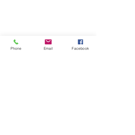
Phone
Email
Facebook
Disclaimer: This website is supported by
Grant Number #2412-56750 from the
Emergency DV Shelter & Supportive
Services Program within the
Administration for Children and Families,