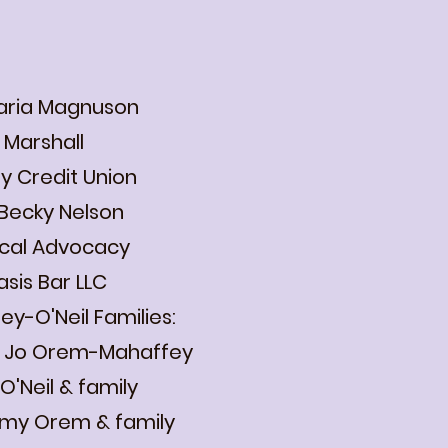
Maria Magnuson
 Marshall
ey Credit Union
Becky Nelson
cal Advocacy
sis Bar LLC
y-O'Neil Families:
& Jo Orem-Mahaffey
Neil & family
y Orem & family