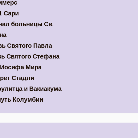
ммерс
. Сари
нал больницы Св.
на
вь Святого Павла
вь Святого Стефана
 Иосифа Мира
арет Стадли
улитца и Вакиакума
уть Колумбии