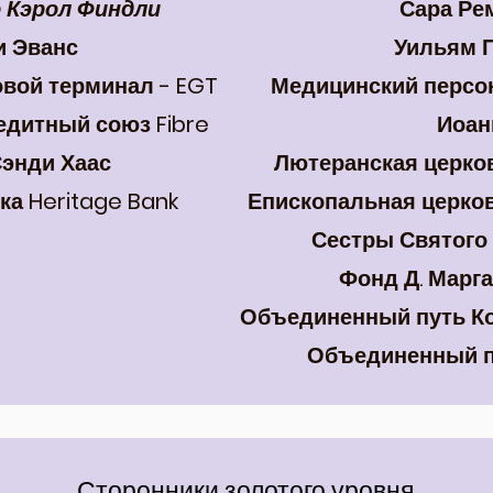
о Кэрол Финдли
Сара Ре
и Эванс
Уильям П
вой терминал - EGT
Медицинский персо
дитный союз Fibre
Иоан
Сэнди Хаас
Лютеранская церко
ка Heritage Bank
Епископальная церко
Сестры Святого
Фонд Д. Марг
Объединенный путь Ко
Объединенный п
Сторонники золотого уровня