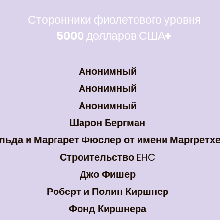
Сторонники фиолетового уровня
5000 долларов США+
Анонимный
Анонимный
Анонимный
Шарон Бергман
льда и Маргарет Фюслер от имени Маргретх
Строительство EHC
Джо Фишер
Роберт и Полин Киршнер
Фонд Киршнера