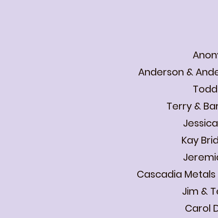
Anon
Anderson & Ande
Todd
Terry & Ba
Jessic
Kay Br
Jeremi
Cascadia Metals
Jim & T
Carol 