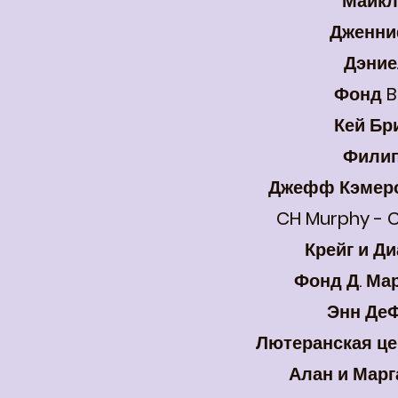
Майкл
Дженни
Дэние
Фонд B
Кей Бр
Филип
Джефф Кэмеро
CH Murphy - Cl
Крейг и Д
Фонд Д. Ма
Энн Де
Лютеранская ц
Алан и Марг