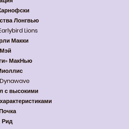
ация
 Карнофски
ства Лонгвью
arlybird Lions
рли Макки
 Мэй
гги» МакНью
Миоллис
 Dynawave
л с высокими
характеристиками
 Почка
 Рид