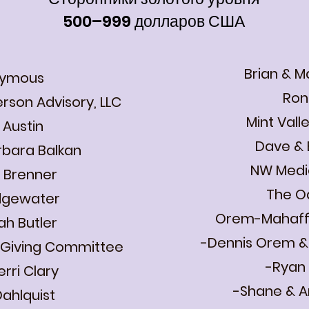
500–999 долларов США
Brian & 
ymous
Ron
rson Advisory, LLC
Mint Vall
 Austin
Dave & 
rbara Balkan
NW Medi
a Brenner
The Oa
idgewater
Orem-Mahaffe
ah Butler
-Dennis Orem 
 Giving Committee
-Ryan O'
erri Clary
-Shane & Am
Dahlquist