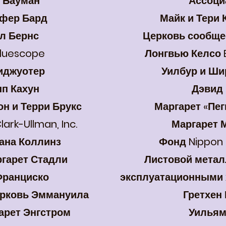
 Бауман
Ассоци
фер Бард
Майк и Тери
л Бернс
Церковь сообще
luescope
Лонгвью Келсо E
иджуотер
Уилбур и Ши
п Кахун
Дэвид
н и Терри Брукс
Маргарет «Пе
ark-Ullman, Inc.
Маргарет 
иана Коллинз
Фонд Nippon
ргарет Стадли
Листовой метал
Франциско
эксплуатационными 
ерковь Эммануила
Гретхен
арет Энгстром
Уильям