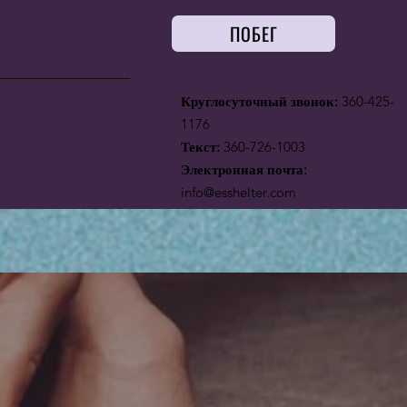
ПОБЕГ
НАС
Event List
Круглосуточный звонок:
360-425-
1176
Текст:
360-726-1003
Электронная почта:
info@esshelter.com