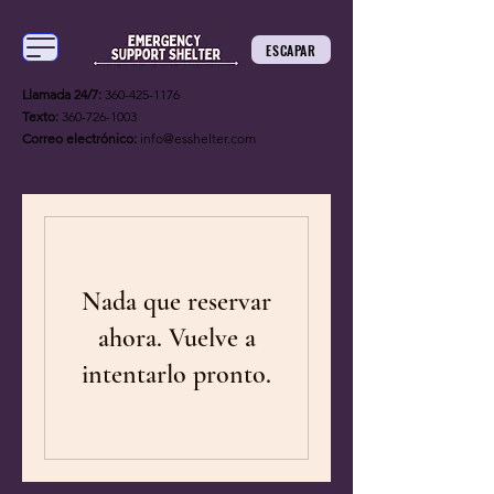
ESCAPAR
Llamada 24/7:
360-425-1176
Texto:
360-726-1003
Correo electrónico:
info@esshelter.com
Nada que reservar
ahora. Vuelve a
intentarlo pronto.