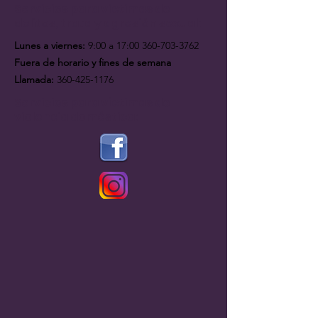
Servicios para víctimas de
delitos, trata y agresión sexual:
Lunes a viernes:
9:00 a 17:
00 360-703-3762
Fuera de horario y fines de semana
Llamada:
360-425-1176
Servicios para víctimas de
violencia doméstica: