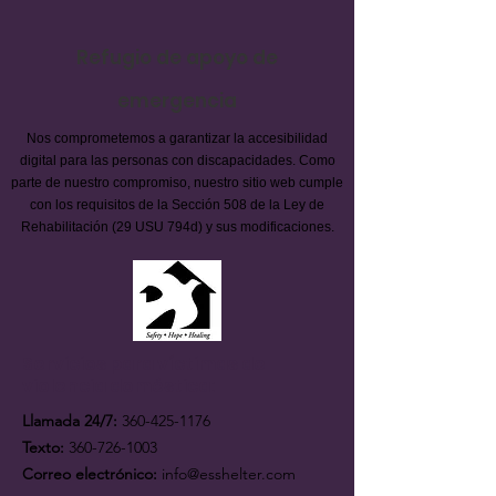
Refugio de apoyo de
emergencia
Nos comprometemos a garantizar la accesibilidad
digital para las personas con discapacidades. Como
parte de nuestro compromiso, nuestro sitio web cumple
con los requisitos de la Sección 508 de la Ley de
Rehabilitación (29 USU 794d) y sus modificaciones.
Servicios para víctimas de
violencia doméstica:
Llamada 24/7:
360-425-1176
Texto:
360-726-1003
Correo electrónico:
info@esshelter.com