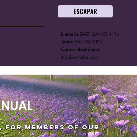
ESCAPAR
OSOTROS
More
Llamada 24/7:
360-425-1176
Texto:
360-726-1003
Correo electrónico:
info@esshelter.com
ANUAL
t, for members of our