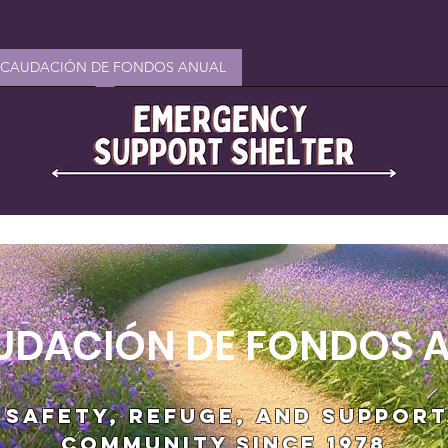
ECAUDACIÓN DE FONDOS ANUAL
INVOLÚCRATE
SOBRE N
UDACIÓN DE FONDOS 
 safety, refuge, and suppor
community since 1978